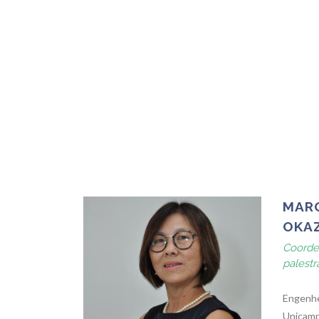
MARG
OKAZ
Coorde
palestr
Engenhe
Unicamp