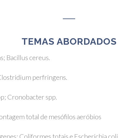
TEMAS ABORDADOS
; Bacillus cereus.
lostridium perfringens.
p; Cronobacter spp.
ontagem total de mesófilos aeróbios
nes; Coliformes totais e Escherichia coli.