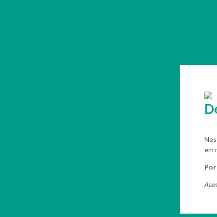
D
Nes
em n
Por
Aten